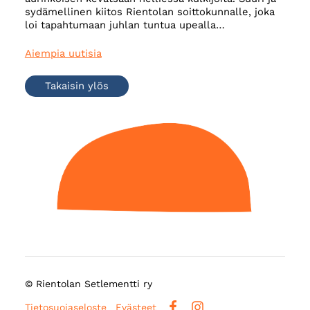
sydämellinen kiitos Rientolan soittokunnalle, joka
loi tapahtumaan juhlan tuntua upealla…
Aiempia uutisia
Takaisin ylös
©
Rientolan Setlementti ry
Tietosuojaseloste
Evästeet