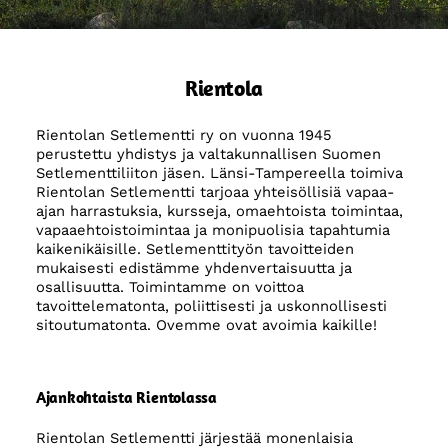
Rientola
Rientolan Setlementti ry on vuonna 1945
perustettu yhdistys ja valtakunnallisen Suomen
Setlementtiliiton jäsen. Länsi-Tampereella toimiva
Rientolan Setlementti tarjoaa yhteisöllisiä vapaa-
ajan harrastuksia, kursseja, omaehtoista toimintaa,
vapaaehtoistoimintaa ja monipuolisia tapahtumia
kaikenikäisille. Setlementtityön tavoitteiden
mukaisesti edistämme yhdenvertaisuutta ja
osallisuutta. Toimintamme on voittoa
tavoittelematonta, poliittisesti ja uskonnollisesti
sitoutumatonta. Ovemme ovat avoimia kaikille!
Ajankohtaista Rientolassa
Rientolan Setlementti järjestää monenlaisia