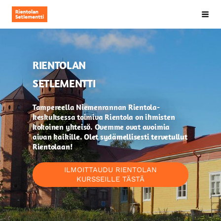
Siirry
Rientolan Setlementti ry
Hak
sivun
sisältöön
RIENTOLAN
SETLEMENTTI
Tampereella Niemenrannan Rientola-
keskuksessa toimiva Rientola on ihmisten
kokoinen yhteisö. Ovemme ovat avoimia
aivan kaikille. Olet sydämellisesti tervetullut
Rientolaan!
ILMOITTAUDU RIENTOLAN
KURSSEILLE TÄSTÄ