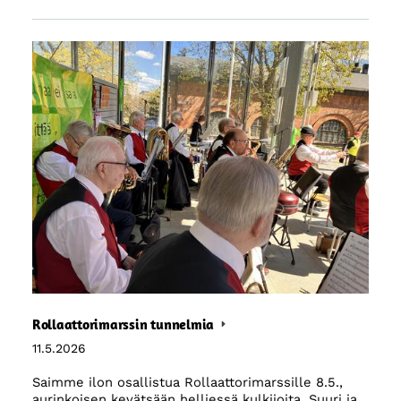
Rollaattorimarssin tunnelmia
11.5.2026
Saimme ilon osallistua Rollaattorimarssille 8.5.,
aurinkoisen kevätsään helliessä kulkijoita. Suuri ja