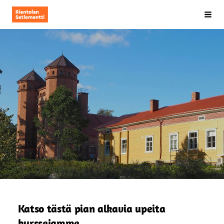
Siirry
Rientolan Setlementti ry
Hak
sivun
sisältöön
Katso tästä pian alkavia upeita
kurssejamme