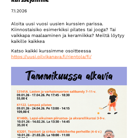
7.1.2026
Aloita uusi vuosi uusien kurssien parissa.
Kiinnostaisiko esimerkiksi pilates tai jooga? Tai
vaikkapa maalaaminen ja keramiikka? Meiltä löytyy
kaikille kaikkea
Katso kaikki kurssimme osoitteessa
https://uusi.pilvikanava.fi/rientola/fi/