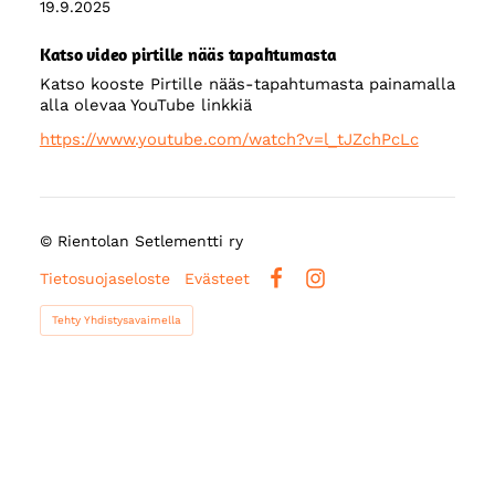
19.9.2025
Katso video pirtille nääs tapahtumasta
Katso kooste Pirtille nääs-tapahtumasta painamalla
alla olevaa YouTube linkkiä
https://www.youtube.com/watch?v=l_tJZchPcLc
©
Rientolan Setlementti ry
Tietosuojaseloste
Evästeet
Facebook
Instagram
Tehty Yhdistysavaimella