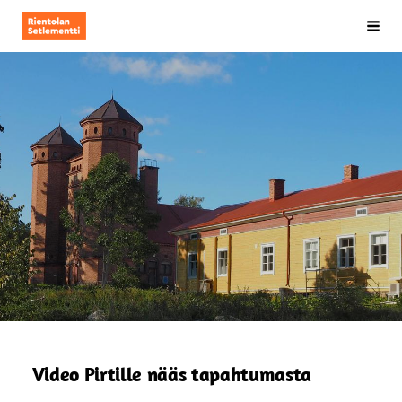
Siirry
Rientolan Setlementti ry
Hak
sivun
sisältöön
Video Pirtille nääs tapahtumasta