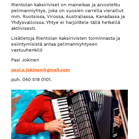
Rientolan kaksiriviset on maineikas ja arvostettu
pelimanniyhtye, joka on vuosien varrella vieraillut
mm. Ruotsissa, Virossa, Australiassa, Kanadassa ja
Yhdysvalloissa. Yhtye ei harjoittele tällä hetkellä
aktiivisesti.
Lisätietoja Rientolan kaksirivisten toiminnasta ja
esiintymisistä antaa pelimanniyhtyeen
vastuuhenkilö
Pasi Jokinen
pasi.a.jokinen@gmail.com
puh. 040 519 0101.