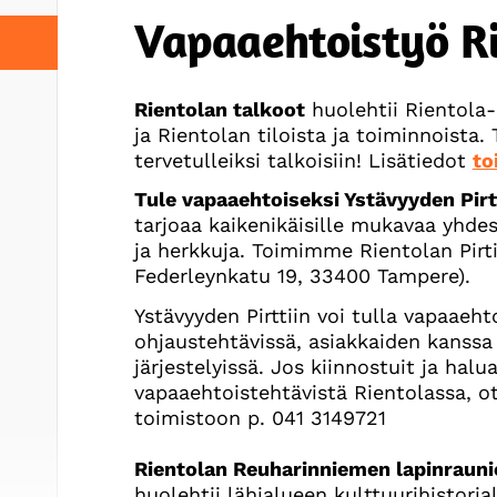
Vapaaehtoistyö R
Rientolan talkoot
huolehtii Rientola-
ja Rientolan tiloista ja toiminnoista
tervetulleiksi talkoisiin! Lisätiedot
to
Tule vapaaehtoiseksi Ystävyyden Pirt
tarjoaa kaikenikäisille mukavaa yhde
ja herkkuja. Toimimme Rientolan Pirt
Federleynkatu 19, 33400 Tampere).
Ystävyyden Pirttiin voi tulla vapaaeh
ohjaustehtävissä, asiakkaiden kanssa
järjestelyissä. Jos kiinnostuit ja halua
vapaaehtoistehtävistä Rientolassa, o
toimistoon p. 041 3149721
Rientolan Reuharinniemen lapinraun
huolehtii lähialueen kulttuurihistoria