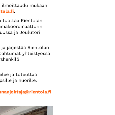
ja ilmoittaudu mukaan
tola.fi
.
a tuottaa Rientolan
umakoordinaattorin
uussa ja Joulutori
 ja järjestää Rientolan
apahtumat yhteistyössä
yshenkilö
lee ja toteuttaa
ille ja nuorille.
nnanjohtaja@rientola.fi