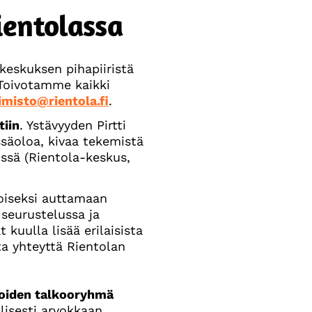
ientolassa
keskuksen pihapiiristä
. Toivotamme kaikki
imisto@rientola.fi
.
tiin
. Ystävyyden Pirtti
ssäoloa, kivaa tekemistä
issä (Rientola-keskus,
toiseksi auttamaan
 seurustelussa ja
t kuulla lisää erilaisista
ta yhteyttä Rientolan
ioiden talkooryhmä
llisesti arvokkaan