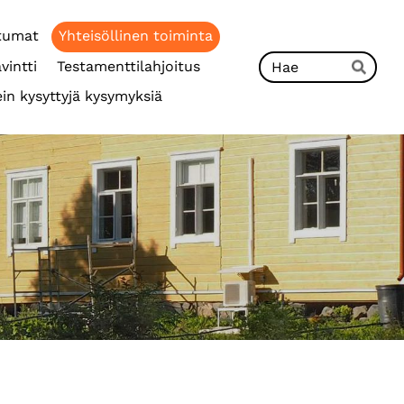
tumat
Yhteisöllinen toiminta
Hak
vintti
Testamenttilahjoitus
Hae
in kysyttyjä kysymyksiä