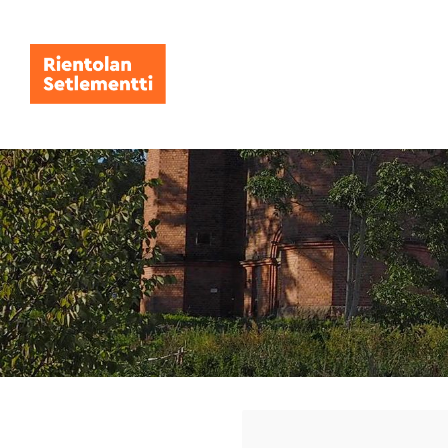
Siirry
sivun
sisältöön
Rientolan Setlementti ry