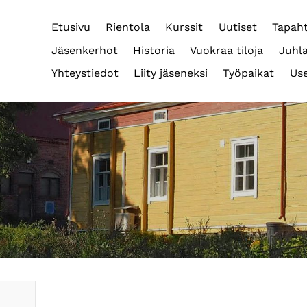
Etusivu
Rientola
Kurssit
Uutiset
Tapah
Jäsenkerhot
Historia
Vuokraa tiloja
Juhla
Yhteystiedot
Liity jäseneksi
Työpaikat
Use