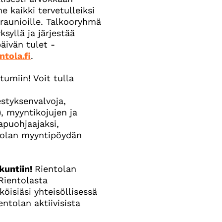
kaikki tervetulleiksi
aunioille. Talkooryhmä
ksyllä ja järjestää
äivän tulet -
tola.fi
.
umiin! Voit tulla
estyksenvalvoja,
), myyntikojujen ja
apuohjaajaksi,
ntolan myyntipöydän
kuntiin!
Rientolan
Rientolasta
isiäsi yhteisöllisessä
ntolan aktiivisista