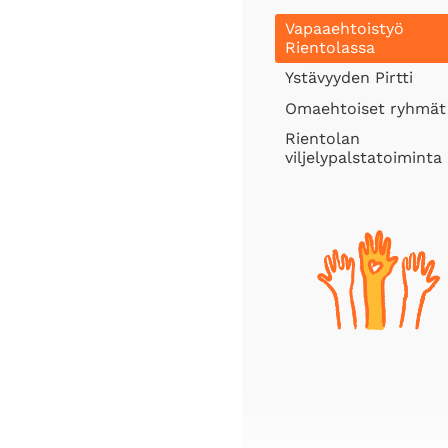
Vapaaehtoistyö
Rientolassa
Ystävyyden Pirtti
Omaehtoiset ryhmät
Rientolan
viljelypalstatoiminta