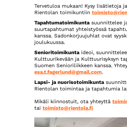
Tervetuloa mukaan! Kysy lisätietoja 
Rientolan toimikuntiin
toimisto@rien
Tapahtumatoimikunta
suunnittelee j
suurtapahtumat yhteistyössä tapaht
kanssa. Sadonkorjuujuhlat ovat syysk
joulukuussa.
Senioritoimikunta
ideoi, suunnittelee
Kulttuurikevään ja Kulttuurisyksyn t
Suomen Senioriliikkeen kanssa. Yhte
esa.t.fagerlund@gmail.com
.
Lapsi- ja nuorisotoimikunta
suunnitte
Rientolan toimintaa ja tapahtumia laps
Mikäli kiinnostuit, ota yhteyttä
toimi
tai
toimisto@rientola.fi