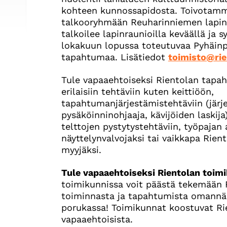
kohteen kunnossapidosta. Toivotamme 
talkooryhmään Reuharinniemen lapinr
talkoilee lapinraunioilla keväällä ja sy
lokakuun lopussa toteutuvaa Pyhäinp
tapahtumaa. Lisätiedot
toimisto@rien
Tule vapaaehtoiseksi Rientolan tapaht
erilaisiin tehtäviin kuten keittiöön,
tapahtumanjärjestämistehtäviin (järj
pysäköinninohjaaja, kävijöiden laskija
telttojen pystytystehtäviin, työpajan 
näyttelynvalvojaksi tai vaikkapa Rie
myyjäksi.
Tule vapaaehtoiseksi Rientolan toimi
toimikunnissa voit päästä tekemään 
toiminnasta ja tapahtumista omannäkö
porukassa! Toimikunnat koostuvat Rie
vapaaehtoisista.