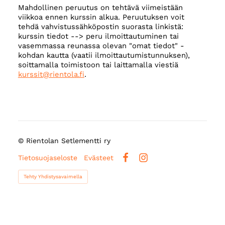
Mahdollinen peruutus on tehtävä viimeistään
viikkoa ennen kurssin alkua. Peruutuksen voit
tehdä vahvistussähköpostin suorasta linkistä:
kurssin tiedot --> peru ilmoittautuminen tai
vasemmassa reunassa olevan "omat tiedot" -
kohdan kautta (vaatii ilmoittautumistunnuksen),
soittamalla toimistoon tai laittamalla viestiä
kurssit@rientola.fi
.
©
Rientolan Setlementti ry
Tietosuojaseloste
Evästeet
Facebook
Instagram
Tehty Yhdistysavaimella