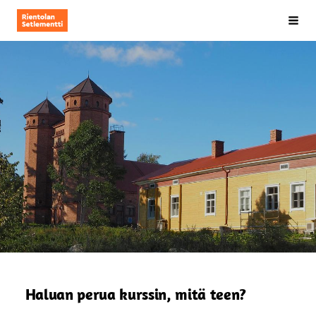
Siirry
Rientolan Setlementti ry
Hak
sivun
sisältöön
Haluan perua kurssin, mitä teen?