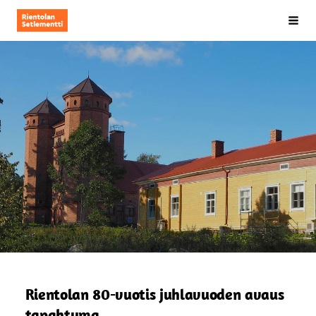
Siirry
Rientolan Setlementti ry
Hak
sivun
sisältöön
Rientolan 80-vuotis juhlavuoden avaus
tapahtuma