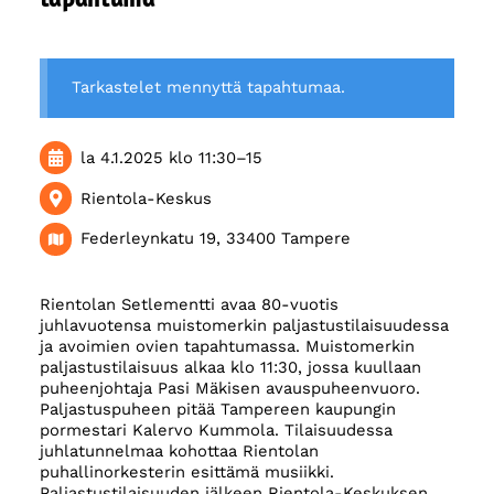
Tarkastelet mennyttä tapahtumaa.
la 4.1.2025
klo 11:30
–
15
Rientola-Keskus
Federleynkatu 19, 33400 Tampere
Rientolan Setlementti avaa 80-vuotis
juhlavuotensa muistomerkin paljastustilaisuudessa
ja avoimien ovien tapahtumassa. Muistomerkin
paljastustilaisuus alkaa klo 11:30, jossa kuullaan
puheenjohtaja Pasi Mäkisen avauspuheenvuoro.
Paljastuspuheen pitää Tampereen kaupungin
pormestari Kalervo Kummola. Tilaisuudessa
juhlatunnelmaa kohottaa Rientolan
puhallinorkesterin esittämä musiikki.
Paljastustilaisuuden jälkeen Rientola-Keskuksen