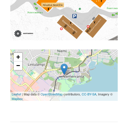
+
−
Leaflet
| Map data ©
OpenStreetMap
contributors,
CC-BY-SA
, Imagery ©
Mapbox