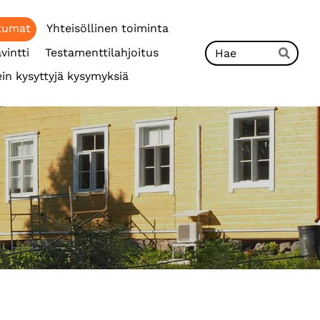
tumat
Yhteisöllinen toiminta
Hak
vintti
Testamenttilahjoitus
Hae
in kysyttyjä kysymyksiä