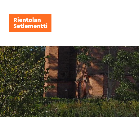
Siirry
sivun
sisältöön
Rientolan Setlementti ry