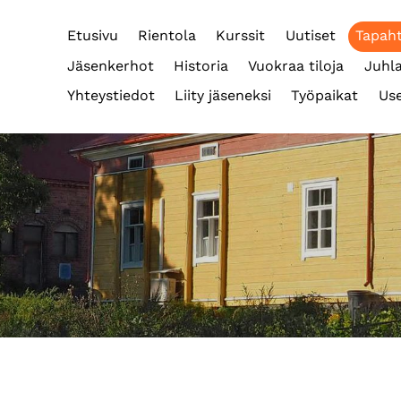
Etusivu
Rientola
Kurssit
Uutiset
Tapah
Jäsenkerhot
Historia
Vuokraa tiloja
Juhla
Yhteystiedot
Liity jäseneksi
Työpaikat
Use