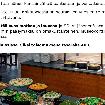
ottaa hänen kansainvälisiä suhteitaan ja vaikutteita
 klo 15.00. Kokouksessa on seuraavien vuosien toi
ätettävänä.
ltää bussimatkan ja lounaan
ja SSL:n jäsenenä osal
umin pääsymaksu on omakustanteinen. Museokortti
ssa.
bussissa. Siksi toivomuksena tasaraha 40 €.