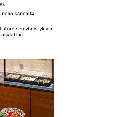
an.
minnan kannalta
listuminen yhdistyksen
 oikeuttaa