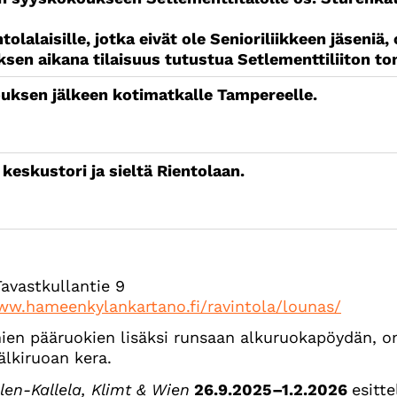
olalaisille, jotka eivät ole Senioriliikkeen jäseniä,
en aikana tilaisuus tutustua Setlementtiliiton tomi
uksen jälkeen kotimatkalle Tampereelle.
eskustori ja sieltä Rientolaan.
Tavastkullantie 9
ww.hameenkylankartano.fi/ravintola/lounas/
ien pääruokien lisäksi runsaan alkuruokapöydän, o
älkiruoan kera.
len-Kallela, Klimt & Wien
26.9.2025–1.2.2026
esitte