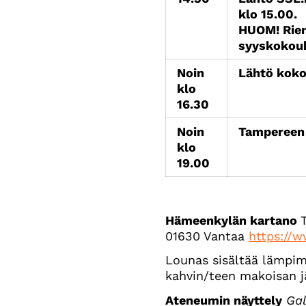
klo 15.00.
HUOM! Rient
syyskokouks
Noin
Lähtö koko
klo
16.30
Noin
Tampereen k
klo
19.00
Hämeenkylän kartano
01630 Vantaa
https://w
Lounas sisältää lämpim
kahvin/teen makoisan j
Ateneumin näyttely
Gal