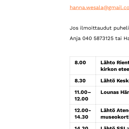
hanna.wesala@gmail.c
Jos ilmoittaudut puheli
Anja 040 5873125 tai 
8.00
Lähto Rient
kirkon ete
8.30
Lähtö Kesk
11.00–
Lounas Häm
12.00
12.00-
Lähtö Aten
14.30
museokortil
14.30
Lähtö SSL: