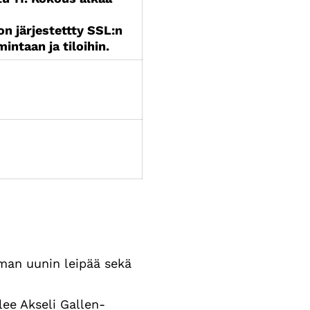
 on järjestettty SSL:n
ntaan ja tiloihin.
man uunin leipää sekä
lee Akseli Gallen-