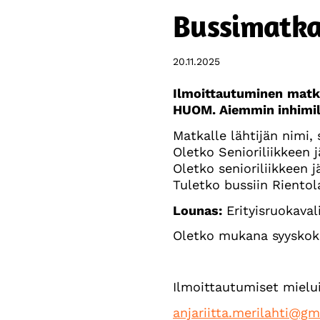
Bussimatka
20.11.2025
Ilmoittautuminen
matka
HUOM. Aiemmin inhimill
Matkalle lähtijän nimi,
Oletko Senioriliikkeen j
Oletko senioriliikkeen 
Tuletko bussiin Rientol
Lounas:
Erityisruokaval
Oletko mukana syyskoko
Ilmoittautumiset mielu
anjariitta.merilahti@g