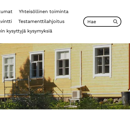
tumat
Yhteisöllinen toiminta
Hak
vintti
Testamenttilahjoitus
Hae
in kysyttyjä kysymyksiä