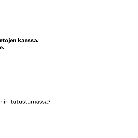
etojen kanssa.
e.
oihin tutustumassa?