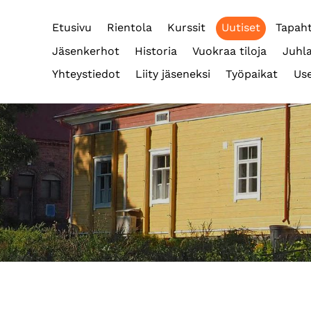
Etusivu
Rientola
Kurssit
Uutiset
Tapah
Jäsenkerhot
Historia
Vuokraa tiloja
Juhla
Yhteystiedot
Liity jäseneksi
Työpaikat
Use