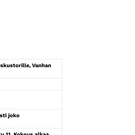
eskustorille, Vanhan
sti joko
u 11. Kokous alkaa