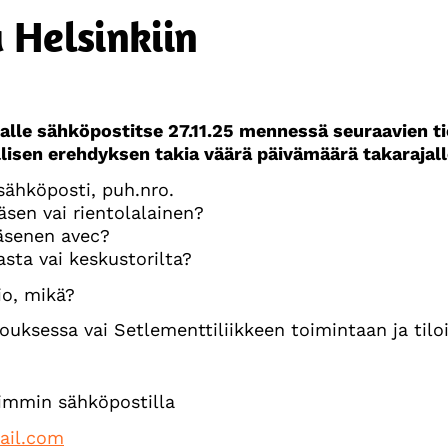
 Helsinkiin
lle sähköpostitse 27.11.25 mennessä seuraavien ti
isen erehdyksen takia väärä päivämäärä takarajall
 sähköposti, puh.nro.
äsen vai rientolalainen?
jäsenen avec?
asta vai keskustorilta?
io, mikä?
uksessa vai Setlementtiliikkeen toimintaan ja til
immin sähköpostilla
mail.com