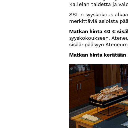
Kallelan taidetta ja val
SSL:n syyskokous alkaa
merkittäviä asioista pä
Matkan hinta 40 € sisä
syyskokoukseen. Atene
sisäänpääsyyn Ateneumi
Matkan hinta kerätään 