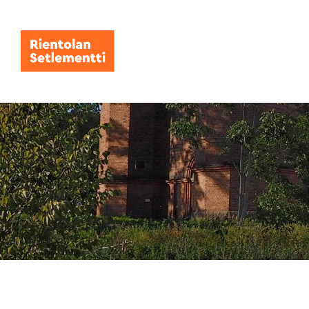
Siirry
sivun
sisältöön
Rientolan Setlementti ry