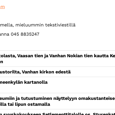
om
mella, mieluummin tekstiviestillä
Hanna 045 8835247
olasta, Vaasan tien ja Vanhan Nokian tien kautta K
en
ustorilta, Vanhan kirkon edestä
eenkylän kartanolla
eumiin ja tutustuminen näyttelyyn omakustanteise
la tai lipun ostamalla
n syyskokoukseen Setlementtitalolle os. Sturenkat