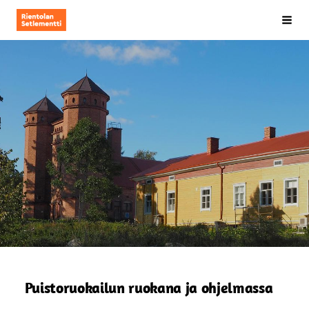
Siirry
Rientolan Setlementti ry
Hak
sivun
sisältöön
Puistoruokailun ruokana ja ohjelmassa