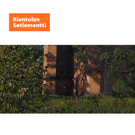
Siirry
sivun
sisältöön
Rientolan Setlementti ry