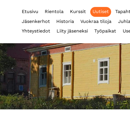
Etusivu
Rientola
Kurssit
Uutiset
Tapah
Jäsenkerhot
Historia
Vuokraa tiloja
Juhla
Yhteystiedot
Liity jäseneksi
Työpaikat
Use