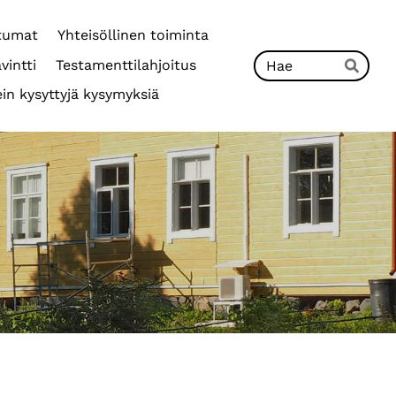
tumat
Yhteisöllinen toiminta
Hak
vintti
Testamenttilahjoitus
Hae
in kysyttyjä kysymyksiä