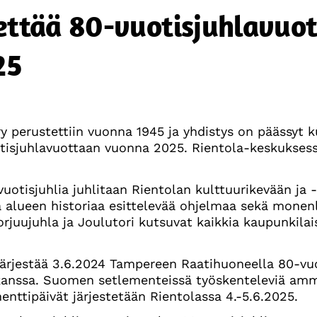
iettää 80-vuotisjuhlavuo
25
y perustettiin vuonna 1945 ja yhdistys on päässyt k
otisjuhlavuottaan vuonna 2025. Rientola-keskuksess
-vuotisjuhlia juhlitaan Rientolan kulttuurikevään ja 
 alueen historiaa esittelevää ohjelmaa sekä monenl
juujuhla ja Joulutori kutsuvat kaikkia kaupunkilai
järjestää 3.6.2024 Tampereen Raatihuoneella 80-vuo
nssa. Suomen setlementeissä työskenteleviä ammat
enttipäivät järjestetään Rientolassa 4.-5.6.2025.