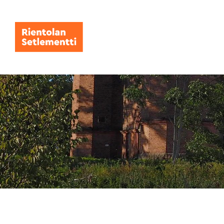
Siirry
sivun
sisältöön
Rientolan Setlementti ry