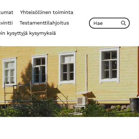
tumat
Yhteisöllinen toiminta
Hak
vintti
Testamenttilahjoitus
Hae
in kysyttyjä kysymyksiä