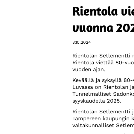
Rientola v
vuonna 20
3.10.2024
Rientolan Setlementti r
Rientola viettää 80-vu
vuoden ajan.
Keväällä ja syksyllä 80
Luvassa on Rientolan ja
Tunnelmalliset Sadonkor
syyskaudella 2025.
Rientolan Setlementti 
Tampereen kaupungin ka
valtakunnalliset Setlem