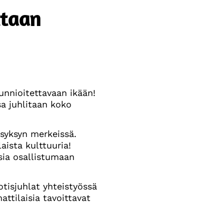
ttaan
unnioitettavaan ikään!
a juhlitaan koko
-syksyn merkeissä.
aista kulttuuria!
sia osallistumaan
tisjuhlat yhteistyössä
tilaisia tavoittavat