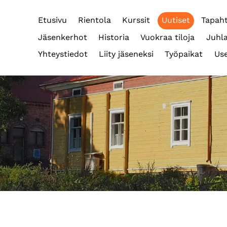
Etusivu
Rientola
Kurssit
Uutiset
Tapah
Jäsenkerhot
Historia
Vuokraa tiloja
Juhla
Yhteystiedot
Liity jäseneksi
Työpaikat
Use