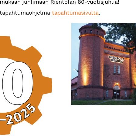
mukaan juhlimaan Rientolan 80-vuotisjuhlia!
n tapahtumaohjelma
tapahtumasivulta
.