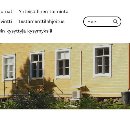
tumat
Yhteisöllinen toiminta
Hak
vintti
Testamenttilahjoitus
Hae
in kysyttyjä kysymyksiä