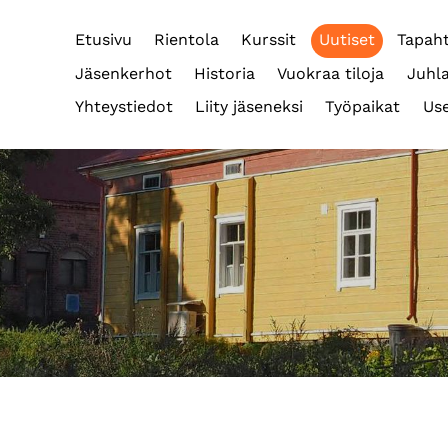
Etusivu
Rientola
Kurssit
Uutiset
Tapah
Jäsenkerhot
Historia
Vuokraa tiloja
Juhla
Yhteystiedot
Liity jäseneksi
Työpaikat
Use