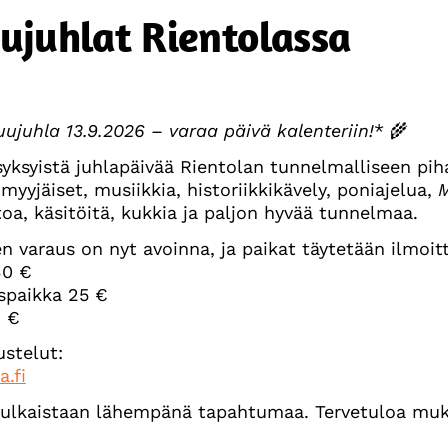
ujuhlat Rientolassa
ujuhla 13.9.2026 – varaa päivä kalenteriin!
* 🌾
yksyistä juhlapäivää Rientolan tunnelmalliseen piha
myyjäiset, musiikkia, historiikkikävely, poniajelua,
M
oa, käsitöitä, kukkia ja paljon hyvää tunnelmaa.
 varaus on nyt avoinna, ja paikat täytetään ilmoit
30 €
ispaikka 25 €
0 €
ustelut:
.fi
 julkaistaan lähempänä tapahtumaa. Tervetuloa muk