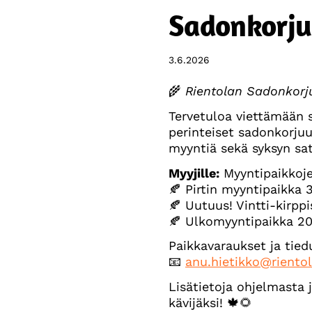
Sadonkorju
3.6.2026
🌾
Rientolan Sadonkorju
Tervetuloa viettämään s
perinteiset sadonkorjuu
myyntiä sekä syksyn sat
Myyjille:
Myyntipaikkojen
🍂 Pirtin myyntipaikka 
🍂 Uutuus! Vintti-kirpp
🍂 Ulkomyyntipaikka 2
Paikkavaraukset ja tied
📧
anu.hietikko@rientola
Lisätietoja ohjelmasta
kävijäksi! 🍁🌻