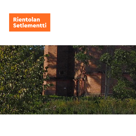
Siirry
sivun
sisältöön
Rientolan Setlementti ry